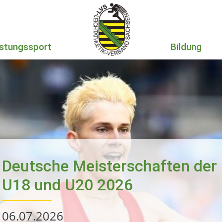
istungssport
Bildung
Der Landessportbund wird mitfinanziert durch Steuer­mittel auf der Grundlage des vom Sächsischen Landtag beschlossenen Haushaltes.
Mai 2026
September 2026
Januar 2026
Deutsche Meisterschaften der
U18 und U20 2026
06.07.2026