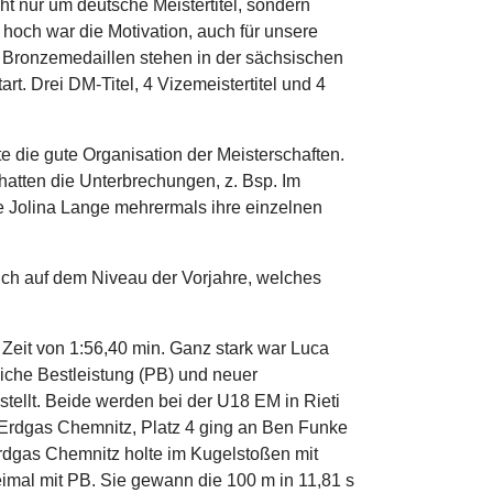
cht nur um deutsche Meistertitel, sondern
 hoch war die Motivation, auch für unsere
ier Bronzemedaillen stehen in der sächsischen
rt. Drei DM-Titel, 4 Vizemeistertitel und 4
e die gute Organisation der Meisterschaften.
 hatten die Unterbrechungen, z. Bsp. Im
 Jolina Lange mehrermals ihre einzelnen
ich auf dem Niveau der Vorjahre, welches
Zeit von 1:56,40 min. Ganz stark war Luca
iche Bestleistung (PB) und neuer
tellt. Beide werden bei der U18 EM in Rieti
 Erdgas Chemnitz, Platz 4 ging an Ben Funke
rdgas Chemnitz holte im Kugelstoßen mit
imal mit PB. Sie gewann die 100 m in 11,81 s