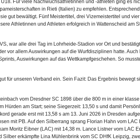
die U18. Für viele Nachwuchsathletinnen und -athleten ging es ni
ameisterschaften in Rieti (Italien) zu empfehlen. Entsprechend
e gut bewältigt. Fünf Meistertitel, drei Vizemeistertitel und v
ere Athletinnen und Athleten erfolgreich in Wattenscheid am Sta
, war alle drei Tag im Lohrheide-Stadion vor Ort und bestätigt
der vor allem Auswirkungen auf die Wurfdisziplinen hatte. Auch
prints, Auswirkungen auf das Wettkampfgeschehen. So musste
ut für unseren Verband ein. Sein Fazit: Das Ergebnis bewegt s
teinbach vom Dresdner SC 1898 über die 800 m in einer klasse 
Hürden am Start; seine Siegerzeit: 13,50 s und damit Persönl
kord gerade erst mit 13,58 s am 13. Juni 2026 in Dresden aufges
chsen mit PB. Auf den Silberrang sprang Florian Hahn vom LAC
kam Moritz Eibner (LAC) mit 14,38 m. Lance Listner vom LAC E
d Silber erkämpfte Lina Mühlenbrink vom SC DHfK Leipzig, zwe