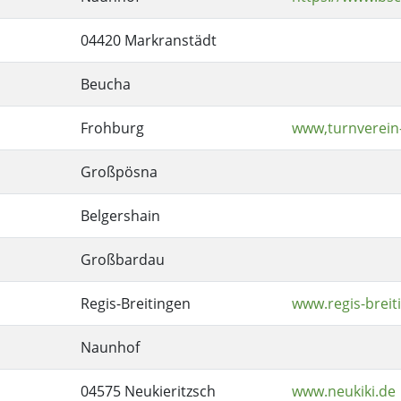
04420 Markranstädt
Beucha
Frohburg
www,turnverein
Großpösna
Belgershain
Großbardau
Regis-Breitingen
www.regis-breit
Naunhof
04575 Neukieritzsch
www.neukiki.de