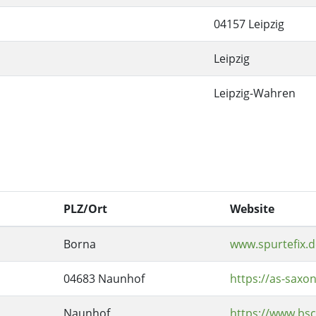
04157 Leipzig
Leipzig
Leipzig-Wahren
PLZ/Ort
Website
Borna
www.spurtefix.d
04683 Naunhof
https://as-saxon
Naunhof
https://www.bsc