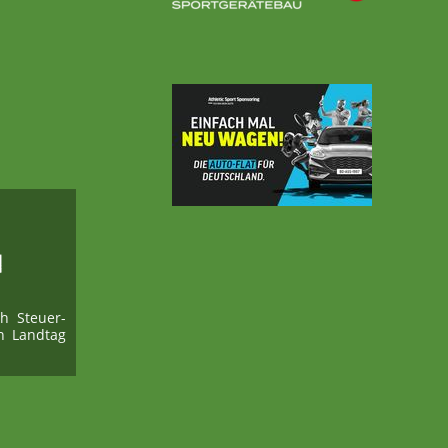
h Steuer­
n Landtag