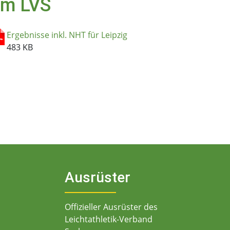
im LVS
Ergebnisse inkl. NHT für Leipzig
483 KB
Ausrüster
Offizieller Ausrüster des
Leichtathletik-Verband