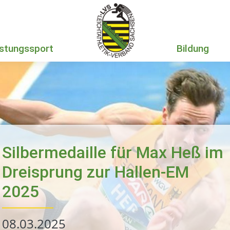
istungssport
Bildung
Der Landessportbund wird mitfinanziert durch Steuer­mittel auf der Grundlage des vom Sächsischen Landtag beschlossenen Haushaltes.
Mai 2026
September 2026
Januar 2026
Silbermedaille für Max Heß im
Dreisprung zur Hallen-EM
2025
08.03.2025